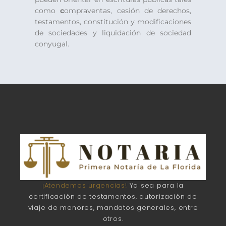
como
c
ompraventas, cesión de derechos,
testamentos, constitución y modificaciones
de sociedades y liquidación de sociedad
conyugal.
¡Atendemos urgencias!
Ya sea para la
certificación de testamentos, autorización de
viaje de menores, mandatos generales, entre
otros.