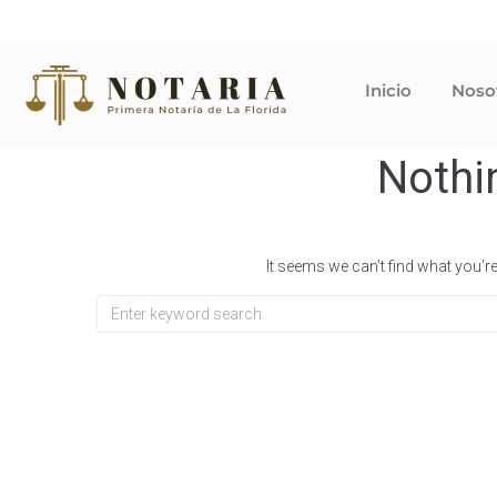
Inicio
Noso
Nothi
It seems we can’t find what you’r