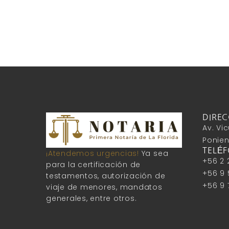
DIREC
Av. V
Ponient
TELÉ
¡Atendemos urgencias!
Ya sea
+56 2 
para la certificación de
+56 9 
testamentos, autorización de
+56 9 
viaje de menores, mandatos
generales, entre otros.